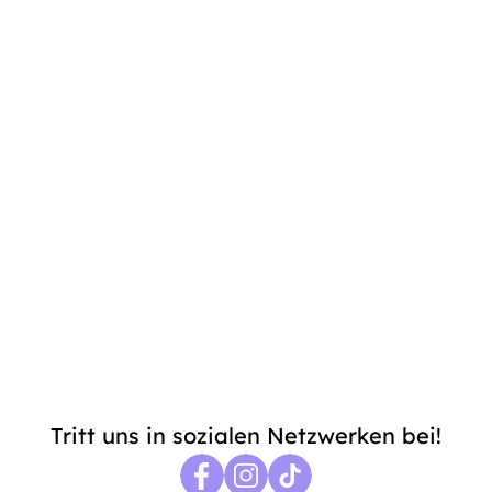
Erlebe deine Reise mit 
MindoryApp
Mach deinen nächsten Schritt, um ein 
ausgewogenes Leben aufzubauen. Schließe 
dich unserer Community an und entdecke alles, 
was MindoryApp zu bieten hat.
Indem du dich anmeldest, stimmst du 
unserer 
Datenschutzrichtlinie
 und 
Allgemeinen 
Geschäftsbedingungen
 zu. Vielen Dank, dass du dich uns 
angeschlossen hast!
Tritt uns in sozialen Netzwerken bei!