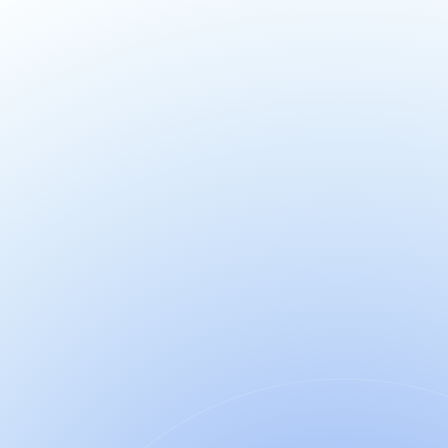
"Da bei mir sowohl Autismus als auch ADHS 
diagnostiziert wurden, empfand ich diese 
Schulung als echte Bereicherung, die mir 
geholfen hat, meine eigene Funktionsweise 
und meine Unterschiede besser zu 