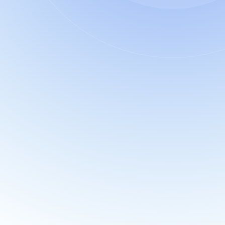
Häufige Fragen von 
HR- und People-Teams
Was ist Neurodiversitätstraining für 
Unternehmen?