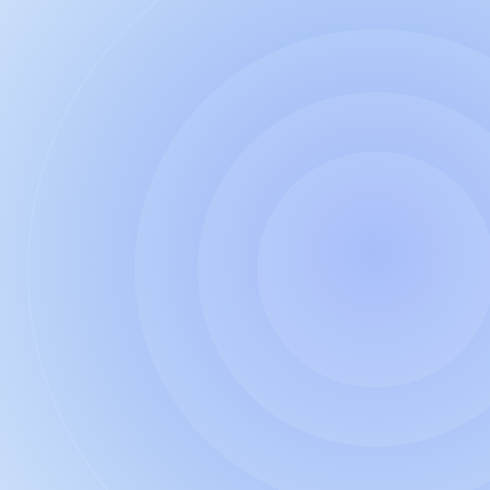
verstehen."
"Die persönliche Erfahrung des Trainers 
brachte eine menschliche und authentische 
Dimension ein, durch die alles ganz anders 
ankam."