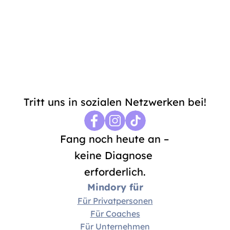
Indem du dich anmeldest, stimmst du 
unserer 
Datenschutzrichtlinie
 und 
Allgemeinen 
Geschäftsbedingungen
 zu. Vielen Dank, dass du dich uns 
angeschlossen hast!
Tritt uns in sozialen Netzwerken bei!
Fang noch heute an – 
keine Diagnose 
erforderlich.
Mindory für
Für Privatpersonen
Für Coaches
Für Unternehmen