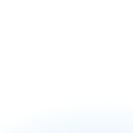
Neuroinklusion sprechen und Stress 
vorhersagen
Letzte Woche präsentierte das AutiHD-Team 
Mindory auf dem Amazon L7+ Summit in 
Luxemburg, einer jährlichen internen 
Konferenz, bei der HR-Experten aus Amazon-
Niederlassungen weltweit zusammenkommen.
Learn More
Was die Leute nach 
dem Training sagen