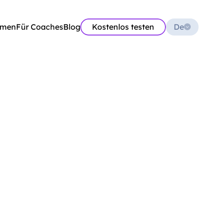
Select Language
hmen
Für Coaches
Blog
Kostenlos testen
De