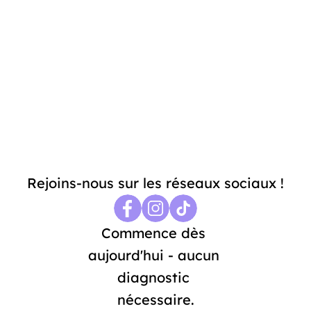
Fais le prochain pas vers une vie équilibrée. 
Rejoins notre communauté et explore tout ce 
que MindoryApp peut offrir.
En t'abonnant, tu acceptes notre 
Politique de Confidentialité
 et 
nos 
Conditions Générales
. Merci de nous avoir rejoints!
Rejoins-nous sur les réseaux sociaux !
Commence dès 
aujourd'hui - aucun 
diagnostic 
nécessaire.